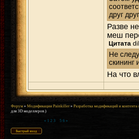
соответс
друг дру
Разве н
меш пере
Цитата
di
Не следу
скининг 
На что в
Форум
»
Модификации Painkiller
»
Разработка модификаций и контента 
для 3D моделлеров.)
Страница
4
из
6
«
1
2
3
4
5
6
»