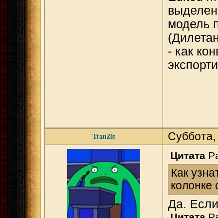
выделен
модель п
(Дилетан
- как ко
экспорт
Суббота,
TranZit
Цитата
Pa
Как узна
колонке 
Да. Если
Цитата
Pa