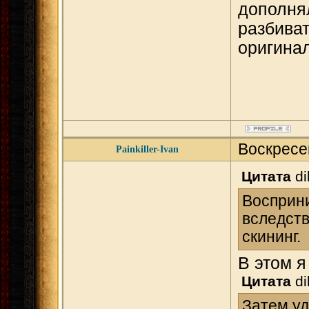
дополнял
разбиват
оригина
Воскресе
Painkiller-Ivan
Цитата
di
Восприни
вследств
скининг.
В этом я
Цитата
di
Затем уд