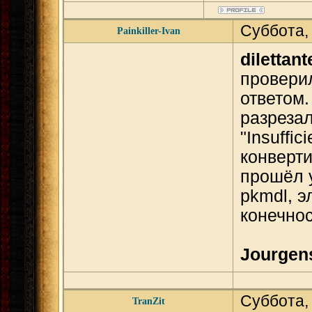
Суббота,
Painkiller-Ivan
dilettant
проверил
ответом.
разрезал
"Insuffi
конверти
прошёл у
pkmdl, э
конечно
Jourgen
Суббота,
TranZit