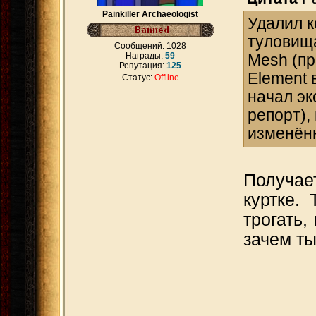
Painkiller Archaeologist
Удалил к
туловища
Сообщений:
1028
Награды:
59
Mesh (пр
Репутация:
125
Element 
Статус:
Offline
начал эк
репорт),
изменённ
Получае
куртке.
трогать,
зачем ты