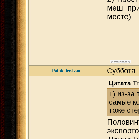
меш при
месте).
Суббота,
Painkiller-Ivan
Цитата
Tr
1) из-за
самые ко
тоже стё
Половину
экспорто
Цитата
Tr