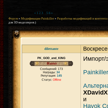
Страница
4
из
6
«
1
2
3
4
5
6
»
Форум
»
Модификации Painkiller
»
Разработка модификаций и контента 
для 3D моделлеров.)
Воскресе
dilettante
Импорт/
PK_GOD_and_KING
Сообщений:
173
Painkill
Награды:
34
Репутация:
145
Статус:
Offline
Альтерн
XDavidX
и
Havok Co