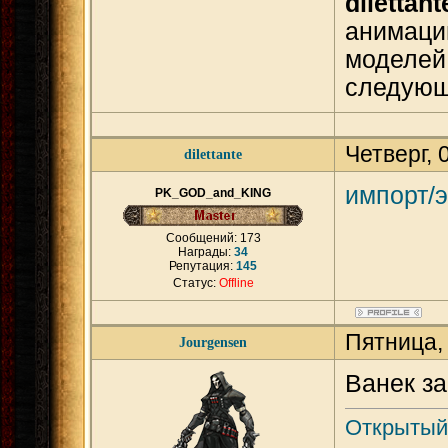
dilettant
анимации
моделей 
следующ
Четверг, 
dilettante
импорт/
PK_GOD_and_KING
Сообщений:
173
Награды:
34
Репутация:
145
Статус:
Offline
Пятница,
Jourgensen
Ванек з
Открытый 