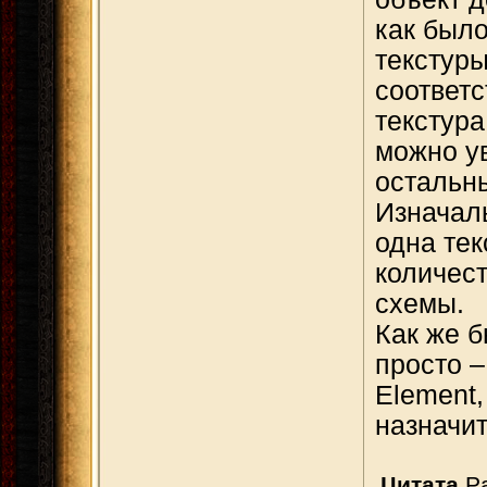
как было
текстуры
соответ
текстура
можно ув
остальны
Изначаль
одна тек
количест
схемы.
Как же б
просто –
Element,
назначит
Цитата
Pa