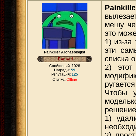
Painkille
вылезае
мешу че
это може
1) из-за
эти сам
Painkiller Archaeologist
списка о
2) это
Сообщений:
1028
Награды:
59
модифика
Репутация:
125
Статус:
Offline
ругается
Чтобы у
модельк
решение
1) удал
необход
2) прос