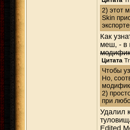
2) этот 
Skin при
экспорте
Как узна
меш, - в
модифик
Цитата
Tr
Чтобы уз
Но, соот
модифика
2) прост
при любо
Удалил к
туловища
Edited M