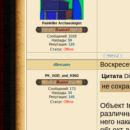
Painkiller Archaeologist
Сообщений:
1028
Награды:
59
Репутация:
125
Статус:
Offline
Воскресе
dilettante
Цитата
Di
PK_GOD_and_KING
не сохра
Сообщений:
173
Награды:
34
Репутация:
145
Статус:
Offline
Объект t
различны
него нак
объект д