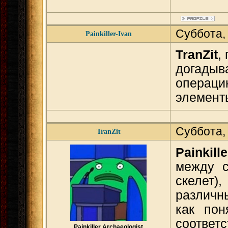
Суббота,
Painkiller-Ivan
TranZit
,
догадыва
операцию
элемент
Суббота,
TranZit
Painkille
между с
скелет)
различн
как пон
соответ
Painkiller Archaeologist