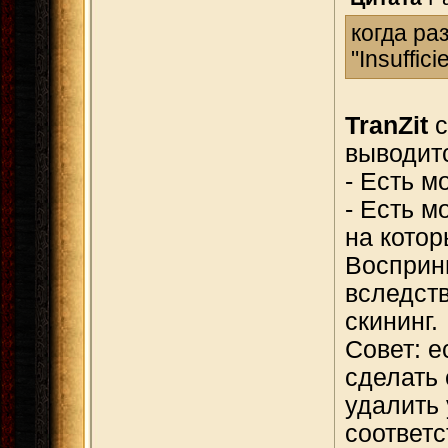
когда ра
"Insuffic
TranZit
с
выводитс
- Есть м
- Есть м
на котор
Восприни
вследств
скининг.
Совет: е
сделать 
удалить 
соответс