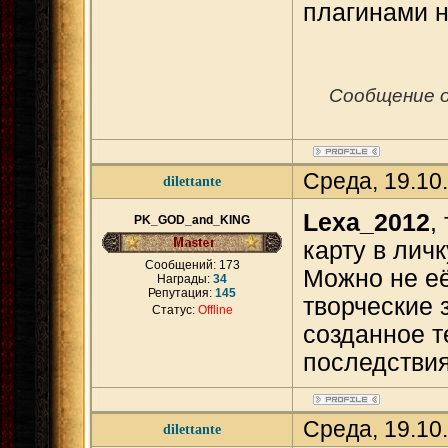
плагинами н
Сообщение 
Среда, 19.10
dilettante
Lexa_2012
,
PK_GOD_and_KING
карту в личк
Сообщений:
173
Можно не её
Награды:
34
Репутация:
145
творческие 
Статус:
Offline
созданное т
последствия
Среда, 19.10
dilettante