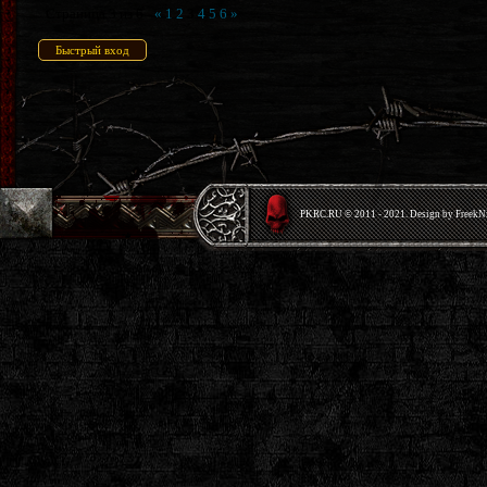
Страница
3
из
6
«
1
2
3
4
5
6
»
PKRС.RU © 2011 - 2021. Design by Freek