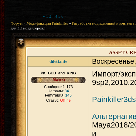
Страница
3
из
6
«
1
2
3
4
5
6
»
Форум
»
Модификации Painkiller
»
Разработка модификаций и контента 
для 3D моделлеров.)
ASSET CRE
Воскресенье,
dilettante
Импорт/экс
PK_GOD_and_KING
9sp2,2010,2
Сообщений:
173
Награды:
34
Репутация:
145
Painkiller3
Статус:
Offline
Альтернати
Maya2018/2
и