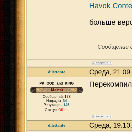
Havok Conte
больше вер
Сообщение 
Среда, 21.09
dilettante
Перекомпили
PK_GOD_and_KING
Сообщений:
173
Награды:
34
Репутация:
145
Статус:
Offline
Среда, 19.10
dilettante