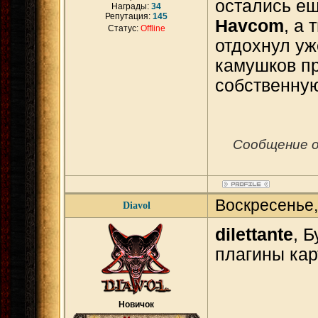
остались ещ
Награды:
34
Репутация:
145
Havcom
, а
Статус:
Offline
отдохнул уж
камушков пр
собственную
Сообщение 
Воскресенье,
Diavol
dilettante
, 
плагины кар
Новичок