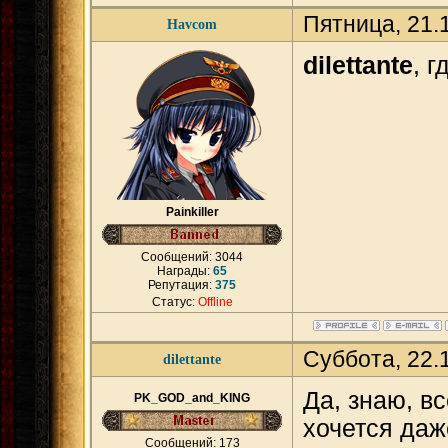
Пятница, 21.
Havcom
dilettante
, 
Painkiller
Сообщений:
3044
Награды:
65
Репутация:
375
Статус:
Offline
Суббота, 22.
dilettante
Да, знаю, вс
PK_GOD_and_KING
хочется даж
Сообщений:
173