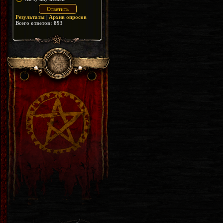
Результаты
|
Архив опросов
Всего ответов:
893