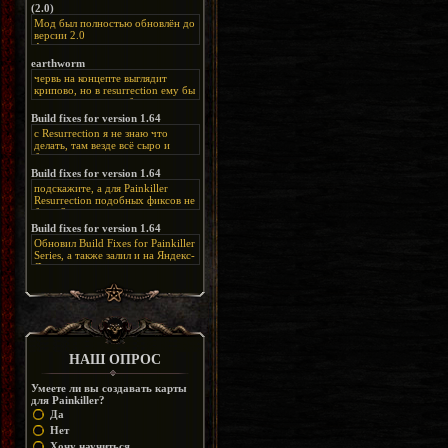
(2.0)
Мод был полностью обновлён до
версии 2.0
Альтернативная
ссылка:
https://disk.yandex.ru/d/bIj-
earthworm
FzzDkRlC8Q
червь на концепте выглядит
крипово, но в resurrection ему бы
нашлось место, особенно в
каких-нибудь подземных
Build fixes for version 1.64
катакомбах. жаль, что половину
с Resurrection я не знаю что
задумок там вырезали, зато и
делать, там везде всё сыро и
рпгшности меньше. build fixes
баговано, от чего и заниматься
для 1.64 реально спасают,
этим не хочется, тут либо играть
Build fixes for version 1.64
спасибо что перезалили на
как есть или искать патчи для
яндекс. а вот в комментах на
подскажите, а для Painkiller
этого дополнения на moddb,
сайте у меня пару раз вылезала
Resurrection подобных фиксов не
либо же на крайняк играть мод
левая вставка
будет?
Atonement, там переделан
https://uzbekmelbet.com/ru/
и это
Build fixes for version 1.64
Resurrection, но настолько что не
дико отвлекает от обсуждения
особо уже и узнаётся
Обновил Build Fixes for Painkiller
скринов.
Series, а также залил и на Яндекс-
Диск
https://disk.yandex.ru/d/_zvZekuO5FTd3Q
НАШ ОПРОС
Умеете ли вы создавать карты
для Painkiller?
Да
Нет
Хочу научиться