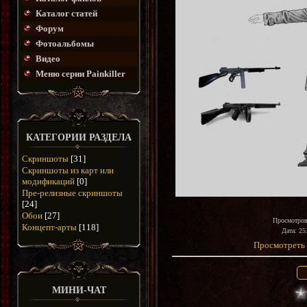
Каталог статей
Форум
Фотоальбомы
Видео
Меню серии Painkiller
КАТЕГОРИИ РАЗДЕЛА
Скриншоты
[31]
Скриншоты из карт или
модификаций
[0]
Пре-релизные скриншоты
[24]
Обои
[27]
Просмотро
Концепт-арты
[118]
Дата
: 25
Просмотреть 
МИНИ-ЧАТ