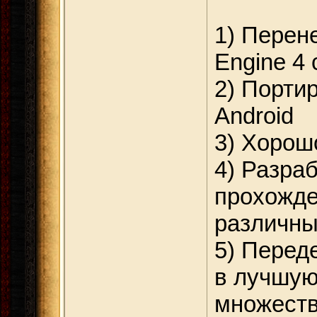
1) Перене
Engine 4
2) Порти
Android
3) Хорош
4) Разра
прохожде
различны
5) Перед
в лучшую
множеств