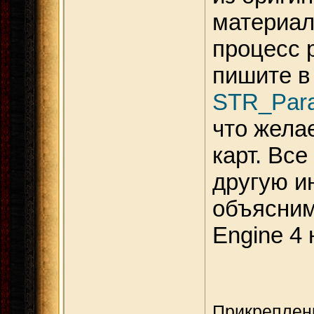
материал
процесс 
пишите в
STR_Para
что жела
карт. Все
другую и
объясним
Engine 4
Прикреплен