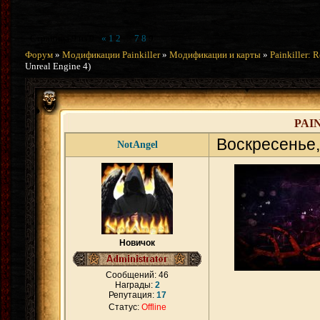
Страница
9
из
9
«
1
2
…
7
8
9
Форум
»
Модификации Painkiller
»
Модификации и карты
»
Painkiller: 
Unreal Engine 4)
PAI
Воскресенье,
NotAngel
Новичок
Сообщений:
46
Награды:
2
Репутация:
17
Статус:
Offline