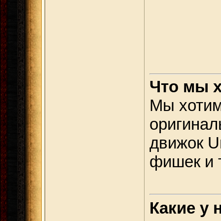
Что мы 
Мы хотим
оригиналь
движок U
фишек и т
Какие у 