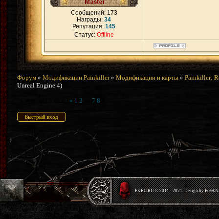
Сообщений:
173
Награды:
34
Репутация:
145
Статус:
Offline
Форум
»
Модификации Painkiller
»
Модификации и карты
»
Painkiller: 
Unreal Engine 4)
Страница
9
из
9
«
1
2
…
7
8
9
PKRС.RU © 2011 - 2021. Design by Freek