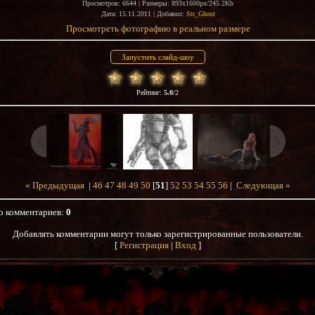
Просмотров
: 6644 |
Размеры
: 893x1600px/245.2Kb
Дата
: 15.11.2011 |
Добавил
:
Str_Ghost
Просмотреть фотографию в реальном размере
Рейтинг
:
5.0
/
2
« Предыдущая
|
46
47
48
49
50
[
51
]
52
53
54
55
56
|
Следующая »
о комментариев
:
0
Добавлять комментарии могут только зарегистрированные пользователи.
[
Регистрация
|
Вход
]