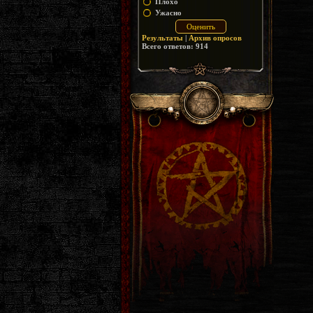
Плохо
Ужасно
Результаты
|
Архив опросов
Всего ответов:
914