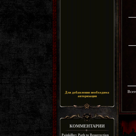
Всег
Для добавления необходима
авторизация
КОММЕНТАРИИ
Painkiller: Path to Resurrection