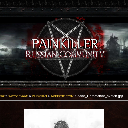
ная
»
Фотоальбом
»
Painkiller
»
Концепт-арты
» Sado_Commando_sketch.jpg