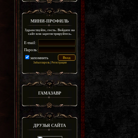
МИНИ-ПРОФИЛЬ
Здравствуйте, гость. Войдите на
сайт или зарегистрируйтесь.
E-mail:
Пароль:
запомнить
Забыл пароль
|
Регистрация
ГАМАЗАВР
ДРУЗЬЯ САЙТА