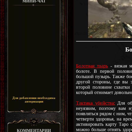
МИНИ-ЧАТ
Бо
Болотная тварь
- вязкая м
болоте. В первой полови
большой пузырь. Также бос
другой стороны, где вы 
второй половине схватки
который отнимает довольно
Для добавления необходима
авторизация
Тактика убийства:
Для об
неуязвим, поэтому вам н
появляться рядом с ним, ч
четверти здоровья, на вре
активировать карту Таро 
можно больше отнять здоро
КОММЕНТАРИИ