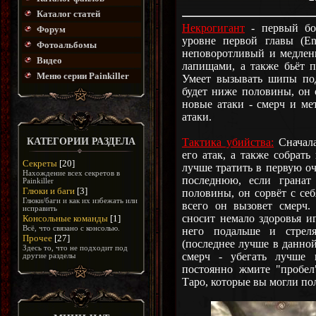
Каталог статей
Некрогигант
- первый босс
Форум
уровне первой главы (E
Фотоальбомы
неповоротливый и медлен
Видео
лапищами, а также бьёт п
Меню серии Painkiller
Умеет вызывать шипы под
будет ниже половины, он 
новые атаки - смерч и ме
атаки.
Тактика убийства:
Сначала
КАТЕГОРИИ РАЗДЕЛА
его атак, а также собрат
Секреты
[20]
лучше тратить в первую оч
Нахождение всех секретов в
последнюю, если гранат 
Painkiller
Глюки и баги
[3]
половины, он сорвёт с себя
Глюки/баги и как их избежать или
всего он вызовет смерч.
исправить
сносит немало здоровья иг
Консольные команды
[1]
Всё, что связано с консолью.
него подальше и стрел
Прочее
[27]
(последнее лучше в данной
Здесь то, что не подходит под
смерч - убегать лучше
другие разделы
постоянно жмите "пробел
Таро, которые вы могли по