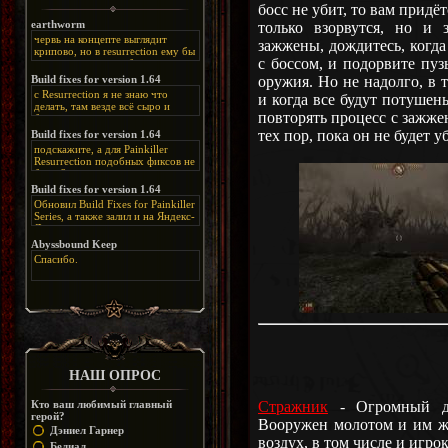
босс не убит, то вам придёт
earthworm
только взорвутся, но и 
червь на концепте выглядит
зажжены, дождитесь, когда
крипово, но в resurrection ему бы
с боссом, и подорвите пуз
нашлось место, особенно в
каких-нибудь подземных
оружия. Но не надолго, в 
Build fixes for version 1.64
катакомбах. жаль, что половину
с Resurrection я не знаю что
и когда все будут потушен
задумок там вырезали, зато и
делать, там везде всё сыро и
рпгшности меньше. build fixes
повторять процесс с зажже
баговано, от чего и заниматься
для 1.64 реально спасают,
этим не хочется, тут либо играть
тех пор, пока он не будет у
Build fixes for version 1.64
спасибо что перезалили на
как есть или искать патчи для
яндекс. а вот в комментах на
подскажите, а для Painkiller
этого дополнения на moddb,
сайте у меня пару раз вылезала
Resurrection подобных фиксов не
либо же на крайняк играть мод
левая вставка
будет?
Atonement, там переделан
https://uzbekmelbet.com/ru/
и это
Build fixes for version 1.64
Resurrection, но настолько что не
дико отвлекает от обсуждения
особо уже и узнаётся
Обновил Build Fixes for Painkiller
скринов.
Series, а также залил и на Яндекс-
Диск
https://disk.yandex.ru/d/_zvZekuO5FTd3Q
Abyssbound Keep
Спасибо.
НАШ ОПРОС
Кто ваш любимый главный
Стражник
- Огромный де
герой?
Вооружен молотом и им же
Дэниел Гарнер
воздух, в том числе и игро
Белиал