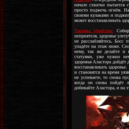
начале схватки пытается 
просто поджечь огнём. Н
своими кулаками и поджиг
может восстанавливать здо
Тактика убийства:
Собира
неприятеля, здоровье улету
не расслабляйтесь. Босс 
упадёте на этаж ниже. Сн
нему, так же делайте и 
статуями, уже нужно нем
здоровья Аластора дойдёт д
восстанавливать здоровье.
и становятся на время уяз
не успеваете, то снова пу
когда он снова пойдёт л
добивайте Аластора, и на э