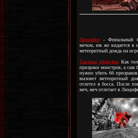
Люцифер
- Финальный бос
мечом, им же кидается в 
метеоритный дождь на игро
Тактика убийства:
Как толь
призраки монстров, а сам 
нужно убить 66 призраков
вызовет метеоритный дож
отлетел в босса. После по
меч, меч отлетает в Люцифе