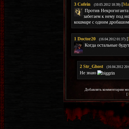
3
Cofein
[
Ма
(10.05.2012 18:39)
Против Некрогиганта 
забегаем к нему под но
кошмаре с одним дробашом 
1
Doctor20
[
(16.04.2012 01:37)
Когда остальные буду
2
Str_Ghost
(16.04.2012 20:
Не знаю
Добавлять комментарии мо
[