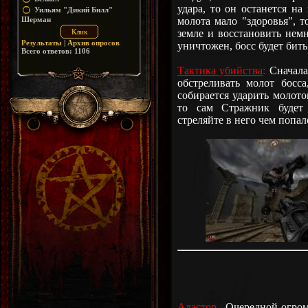
удара, то он останется на
Уильям "Дикий Билл"
Шерман
молота мало "здоровья", 
земле и восстановить немн
Результаты
|
Архив опросов
уничтожен, босс будет бить
Всего ответов:
1106
Тактика убийства
:
Сначала
обстреливать молот босс
собирается ударить молото
то сам Стражник будет
стреляйте в него чем попало
Аластор
- Очередной огром