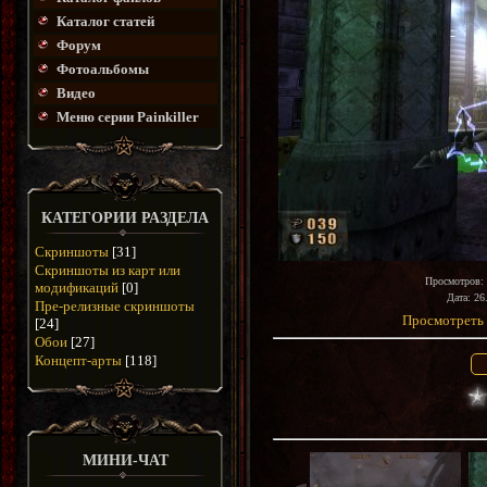
Каталог статей
Форум
Фотоальбомы
Видео
Меню серии Painkiller
КАТЕГОРИИ РАЗДЕЛА
Скриншоты
[31]
Скриншоты из карт или
Просмотров
:
модификаций
[0]
Дата
: 26
Пре-релизные скриншоты
Просмотреть 
[24]
Обои
[27]
Концепт-арты
[118]
МИНИ-ЧАТ