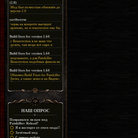
(2.0)
Мод был полностью обновлён до
версии 2.0
Альтернативная
ссылка:
https://disk.yandex.ru/d/bIj-
earthworm
FzzDkRlC8Q
червь на концепте выглядит
крипово, но в resurrection ему бы
нашлось место, особенно в
каких-нибудь подземных
Build fixes for version 1.64
катакомбах. жаль, что половину
с Resurrection я не знаю что
задумок там вырезали, зато и
делать, там везде всё сыро и
рпгшности меньше. build fixes
баговано, от чего и заниматься
для 1.64 реально спасают,
этим не хочется, тут либо играть
Build fixes for version 1.64
спасибо что перезалили на
как есть или искать патчи для
яндекс. а вот в комментах на
подскажите, а для Painkiller
этого дополнения на moddb,
сайте у меня пару раз вылезала
Resurrection подобных фиксов не
либо же на крайняк играть мод
левая вставка
будет?
Atonement, там переделан
https://uzbekmelbet.com/ru/
и это
Build fixes for version 1.64
Resurrection, но настолько что не
дико отвлекает от обсуждения
особо уже и узнаётся
Обновил Build Fixes for Painkiller
скринов.
Series, а также залил и на Яндекс-
Диск
https://disk.yandex.ru/d/_zvZekuO5FTd3Q
НАШ ОПРОС
Понравился ли вам мод
Painkiller: Reload?
Я в восторге от этого мода!!
Зачётный мод
С пивом пойдёт