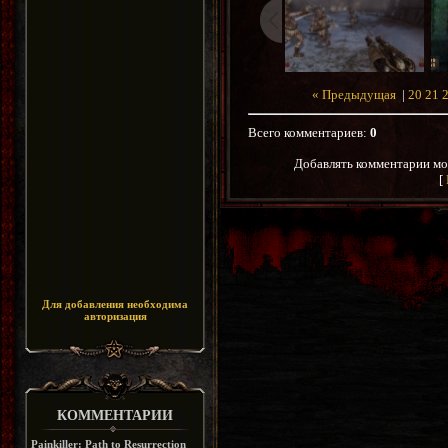
« Предыдущая
|
20
21
Всего комментариев
:
0
Добавлять комментарии мо
[
Для добавления необходима
авторизация
КОММЕНТАРИИ
Painkiller: Path to Resurrection