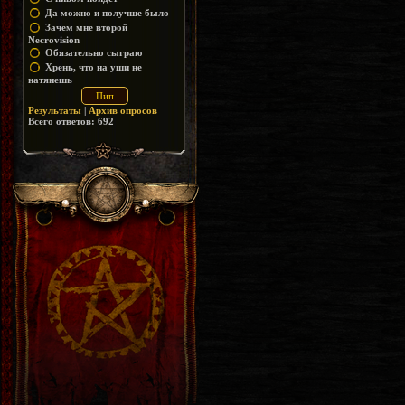
Да можно и получше было
Зачем мне второй
Necrovision
Обязательно сыграю
Хрень, что на уши не
натянешь
Результаты
|
Архив опросов
Всего ответов:
692