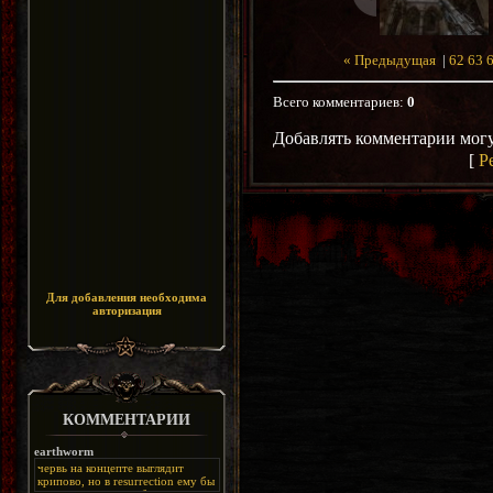
« Предыдущая
|
62
63
Всего комментариев
:
0
Добавлять комментарии могу
[
Р
Для добавления необходима
авторизация
КОММЕНТАРИИ
earthworm
червь на концепте выглядит
крипово, но в resurrection ему бы