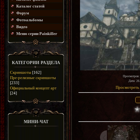
Каталог статей
Форум
Фотоальбомы
Видео
Меню серии Painkiller
КАТЕГОРИИ РАЗДЕЛА
Скриншоты
[162]
Просмотров
Пре-релизные скриншоты
Дата
: 26
[233]
Просмотреть 
Официальный концепт арт
[24]
МИНИ-ЧАТ