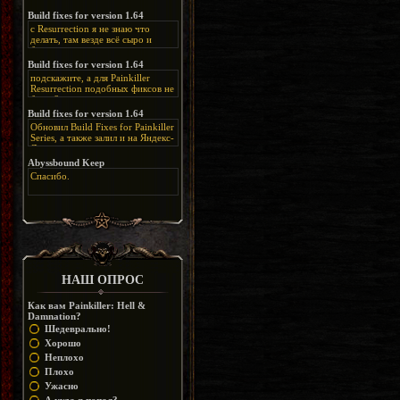
нашлось место, особенно в
каких-нибудь подземных
Build fixes for version 1.64
катакомбах. жаль, что половину
с Resurrection я не знаю что
задумок там вырезали, зато и
делать, там везде всё сыро и
рпгшности меньше. build fixes
баговано, от чего и заниматься
для 1.64 реально спасают,
этим не хочется, тут либо играть
Build fixes for version 1.64
спасибо что перезалили на
как есть или искать патчи для
яндекс. а вот в комментах на
подскажите, а для Painkiller
этого дополнения на moddb,
сайте у меня пару раз вылезала
Resurrection подобных фиксов не
либо же на крайняк играть мод
левая вставка
будет?
Atonement, там переделан
https://uzbekmelbet.com/ru/
и это
Build fixes for version 1.64
Resurrection, но настолько что не
дико отвлекает от обсуждения
особо уже и узнаётся
Обновил Build Fixes for Painkiller
скринов.
Series, а также залил и на Яндекс-
Диск
https://disk.yandex.ru/d/_zvZekuO5FTd3Q
Abyssbound Keep
Спасибо.
НАШ ОПРОС
Как вам Painkiller: Hell &
Damnation?
Шедеврально!
Хорошо
Неплохо
Плохо
Ужасно