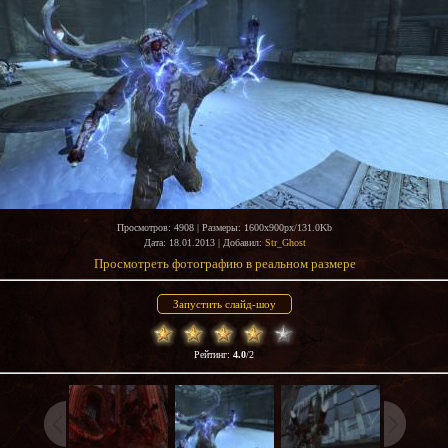
Просмотров
: 4908 |
Размеры
: 1600x900px/131.0Kb
Дата
: 18.01.2013 |
Добавил
:
Str_Ghost
Просмотреть фотографию в реальном размере
Рейтинг
:
4.0
/
2