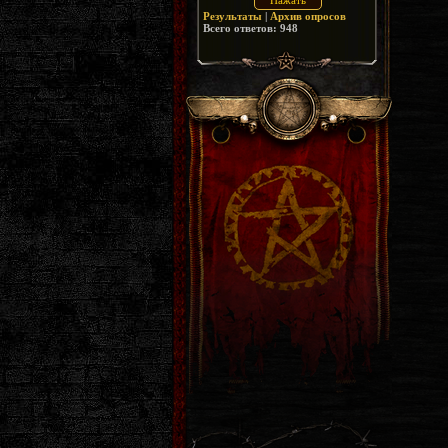
Результаты
|
Архив опросов
Всего ответов:
948