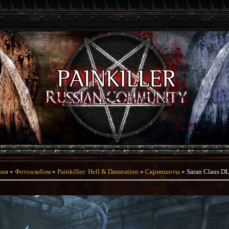
ная
»
Фотоальбом
»
Painkiller: Hell & Damnation
»
Скриншоты
» Satan Claus D