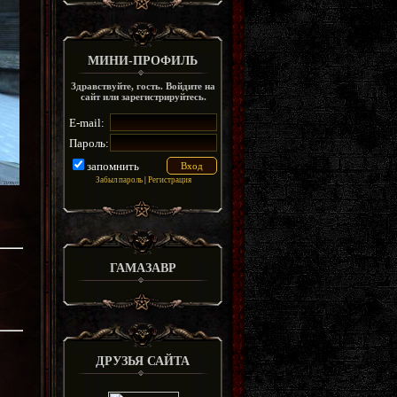
МИНИ-ПРОФИЛЬ
Здравствуйте, гость. Войдите на
сайт или зарегистрируйтесь.
E-mail:
Пароль:
запомнить
Забыл пароль
|
Регистрация
ГАМАЗАВР
ДРУЗЬЯ САЙТА