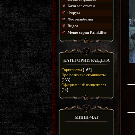
Каталог статей
Форум
Фотоальбомы
Видео
Меню серии Painkiller
КАТЕГОРИИ РАЗДЕЛА
Скриншоты
[162]
Пре-релизные скриншоты
[233]
Официальный концепт арт
[24]
МИНИ-ЧАТ