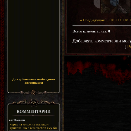
« Предыдущая
|
116
117
118
Всего комментариев
:
0
Добавлять комментарии могу
[
Р
Для добавления необходима
авторизация
КОММЕНТАРИИ
earthworm
червь на концепте выглядит
крипово, но в resurrection ему бы