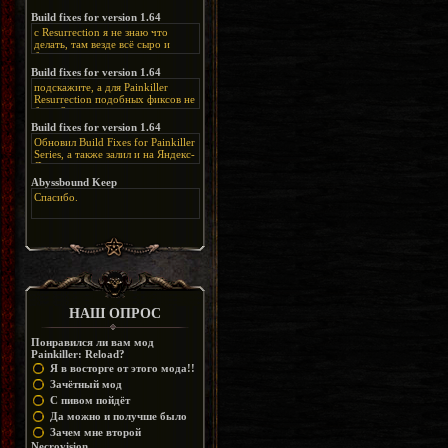
нашлось место, особенно в
каких-нибудь подземных
Build fixes for version 1.64
катакомбах. жаль, что половину
с Resurrection я не знаю что
задумок там вырезали, зато и
делать, там везде всё сыро и
рпгшности меньше. build fixes
баговано, от чего и заниматься
для 1.64 реально спасают,
этим не хочется, тут либо играть
Build fixes for version 1.64
спасибо что перезалили на
как есть или искать патчи для
яндекс. а вот в комментах на
подскажите, а для Painkiller
этого дополнения на moddb,
сайте у меня пару раз вылезала
Resurrection подобных фиксов не
либо же на крайняк играть мод
левая вставка
будет?
Atonement, там переделан
https://uzbekmelbet.com/ru/
и это
Build fixes for version 1.64
Resurrection, но настолько что не
дико отвлекает от обсуждения
особо уже и узнаётся
Обновил Build Fixes for Painkiller
скринов.
Series, а также залил и на Яндекс-
Диск
https://disk.yandex.ru/d/_zvZekuO5FTd3Q
Abyssbound Keep
Спасибо.
НАШ ОПРОС
Понравился ли вам мод
Painkiller: Reload?
Я в восторге от этого мода!!
Зачётный мод
С пивом пойдёт
Да можно и получше было
Зачем мне второй
Necrovision