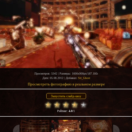
Просмотров
: 5342 |
Размеры
: 1600x900px/187.1Kb
Дата
: 05.08.2012 |
Добавил
:
Str_Ghost
Просмотреть фотографию в реальном размере
Рейтинг
:
4.0
/
1