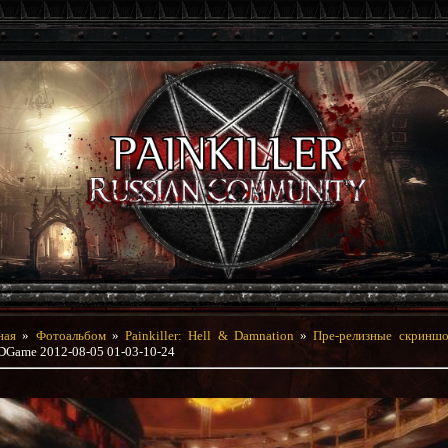
ная
»
Фотоальбом
»
Painkiller: Hell & Damnation
»
Пре-релизные скринш
Game 2012-08-05 01-03-10-24