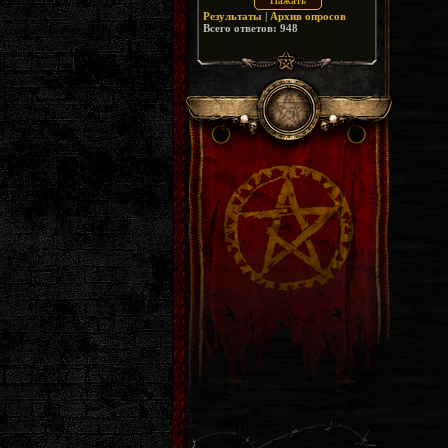
Результаты
|
Архив опросов
Всего ответов:
948