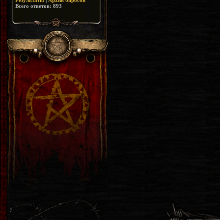
Результаты
|
Архив опросов
Всего ответов:
893