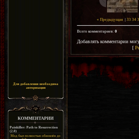
« Предыдущая
|
33
34
Всего комментариев
:
0
Добавлять комментарии могу
[
Р
Для добавления необходима
авторизация
КОММЕНТАРИИ
Painkiller: Path to Resurrection
(2.0)
Мод был полностью обновлён до