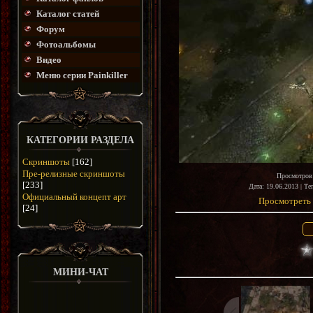
Каталог статей
Форум
Фотоальбомы
Видео
Меню серии Painkiller
КАТЕГОРИИ РАЗДЕЛА
Скриншоты
[162]
Пре-релизные скриншоты
Просмотров
[233]
Дата
: 19.06.2013 |
Те
Официальный концепт арт
Просмотреть 
[24]
МИНИ-ЧАТ