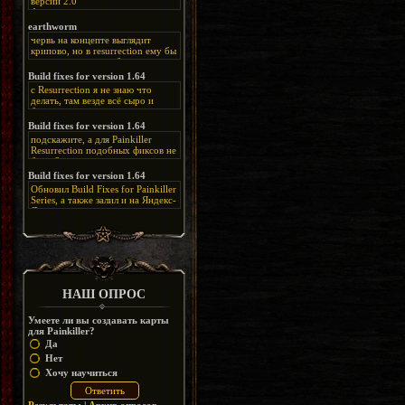
версии 2.0
Альтернативная
ссылка:
https://disk.yandex.ru/d/bIj-
earthworm
FzzDkRlC8Q
червь на концепте выглядит
крипово, но в resurrection ему бы
нашлось место, особенно в
каких-нибудь подземных
Build fixes for version 1.64
катакомбах. жаль, что половину
с Resurrection я не знаю что
задумок там вырезали, зато и
делать, там везде всё сыро и
рпгшности меньше. build fixes
баговано, от чего и заниматься
для 1.64 реально спасают,
этим не хочется, тут либо играть
Build fixes for version 1.64
спасибо что перезалили на
как есть или искать патчи для
яндекс. а вот в комментах на
подскажите, а для Painkiller
этого дополнения на moddb,
сайте у меня пару раз вылезала
Resurrection подобных фиксов не
либо же на крайняк играть мод
левая вставка
будет?
Atonement, там переделан
https://uzbekmelbet.com/ru/
и это
Build fixes for version 1.64
Resurrection, но настолько что не
дико отвлекает от обсуждения
особо уже и узнаётся
Обновил Build Fixes for Painkiller
скринов.
Series, а также залил и на Яндекс-
Диск
https://disk.yandex.ru/d/_zvZekuO5FTd3Q
НАШ ОПРОС
Умеете ли вы создавать карты
для Painkiller?
Да
Нет
Хочу научиться