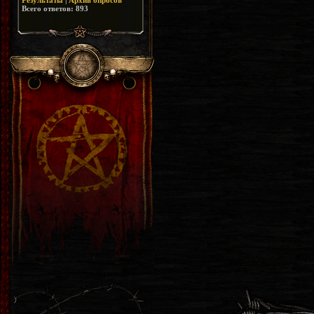
Результаты
|
Архив опросов
Всего ответов:
893