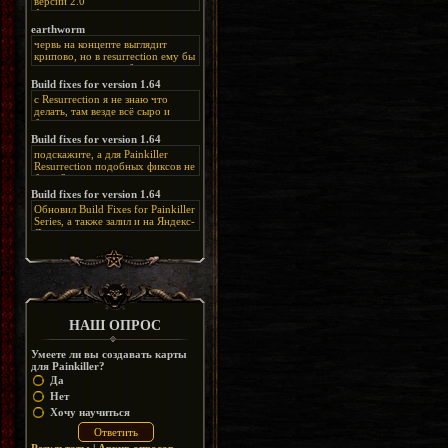
версии 2.0
Альтернативная
ссылка:
https://disk.yandex.ru/d/bIj-
earthworm
FzzDkRlC8Q
червь на концепте выглядит
крипово, но в resurrection ему бы
нашлось место, особенно в
каких-нибудь подземных
Build fixes for version 1.64
катакомбах. жаль, что половину
с Resurrection я не знаю что
задумок там вырезали, зато и
делать, там везде всё сыро и
рпгшности меньше. build fixes
баговано, от чего и заниматься
для 1.64 реально спасают,
этим не хочется, тут либо играть
Build fixes for version 1.64
спасибо что перезалили на
как есть или искать патчи для
яндекс. а вот в комментах на
подскажите, а для Painkiller
этого дополнения на moddb,
сайте у меня пару раз вылезала
Resurrection подобных фиксов не
либо же на крайняк играть мод
левая вставка
будет?
Atonement, там переделан
https://uzbekmelbet.com/ru/
и это
Build fixes for version 1.64
Resurrection, но настолько что не
дико отвлекает от обсуждения
особо уже и узнаётся
Обновил Build Fixes for Painkiller
скринов.
Series, а также залил и на Яндекс-
Диск
https://disk.yandex.ru/d/_zvZekuO5FTd3Q
НАШ ОПРОС
Умеете ли вы создавать карты
для Painkiller?
Да
Нет
Хочу научиться