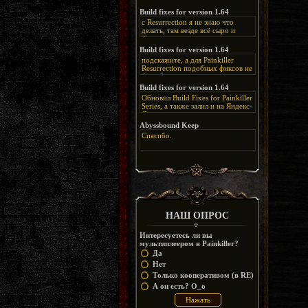
нашлось место, особенно в
каких-нибудь подземных
Build fixes for version 1.64
катакомбах. жаль, что половину
с Resurrection я не знаю что
задумок там вырезали, зато и
делать, там везде всё сыро и
рпгшности меньше. build fixes
баговано, от чего и заниматься
для 1.64 реально спасают,
этим не хочется, тут либо играть
Build fixes for version 1.64
спасибо что перезалили на
как есть или искать патчи для
яндекс. а вот в комментах на
подскажите, а для Painkiller
этого дополнения на moddb,
сайте у меня пару раз вылезала
Resurrection подобных фиксов не
либо же на крайняк играть мод
левая вставка
будет?
Atonement, там переделан
https://uzbekmelbet.com/ru/
и это
Build fixes for version 1.64
Resurrection, но настолько что не
дико отвлекает от обсуждения
особо уже и узнаётся
Обновил Build Fixes for Painkiller
скринов.
Series, а также залил и на Яндекс-
Диск
https://disk.yandex.ru/d/_zvZekuO5FTd3Q
Abyssbound Keep
Спасибо.
НАШ ОПРОС
Интересуетесь ли вы
мультиплеером в Painkiller?
Да
Нет
Только кооперативом (в RE)
А он есть? O_o