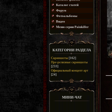
Каталог статей
Форум
Фотоальбомы
Видео
Меню серии Painkiller
КАТЕГОРИИ РАЗДЕЛА
Скриншоты
[162]
Пре-релизные скриншоты
[233]
Официальный концепт арт
[24]
МИНИ-ЧАТ