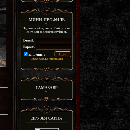
МИНИ-ПРОФИЛЬ
Здравствуйте, гость. Войдите на
сайт или зарегистрируйтесь.
E-mail:
Пароль:
запомнить
Забыл пароль
|
Регистрация
ГАМАЗАВР
ДРУЗЬЯ САЙТА