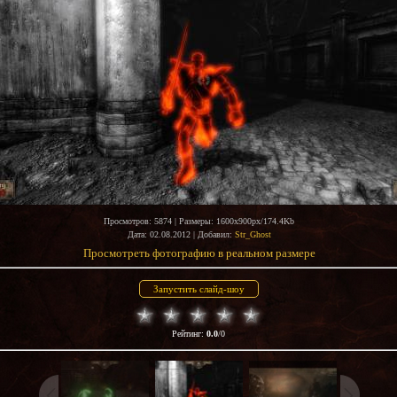
Просмотров
: 5874 |
Размеры
: 1600x900px/174.4Kb
Дата
: 02.08.2012 |
Добавил
:
Str_Ghost
Просмотреть фотографию в реальном размере
Рейтинг
:
0.0
/
0