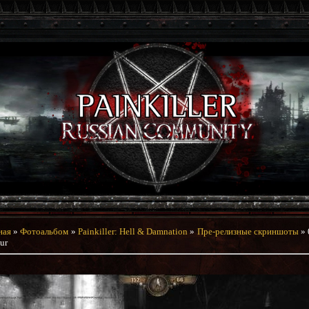
ная
»
Фотоальбом
»
Painkiller: Hell & Damnation
»
Пре-релизные скриншоты
» 
ur