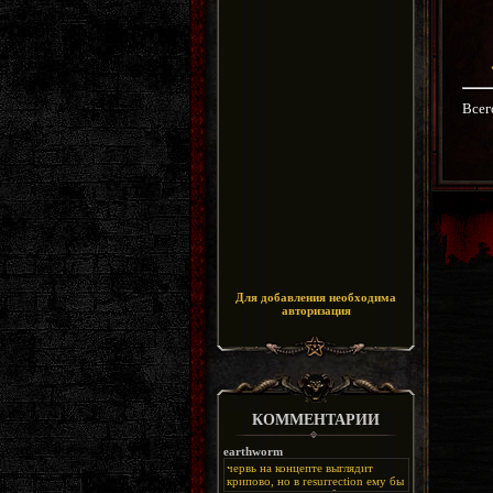
Всег
Для добавления необходима
авторизация
КОММЕНТАРИИ
earthworm
червь на концепте выглядит
крипово, но в resurrection ему бы