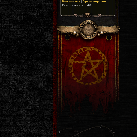
Результаты
|
Архив опросов
Всего ответов:
948