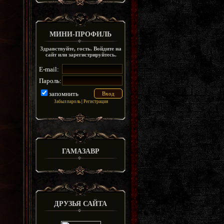
МИНИ-ПРОФИЛЬ
Здравствуйте, гость. Войдите на
сайт или зарегистрируйтесь.
E-mail:
Пароль:
запомнить
Забыл пароль
|
Регистрация
ГАМАЗАВР
ДРУЗЬЯ САЙТА