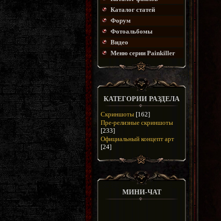
Каталог статей
Форум
Фотоальбомы
Видео
Меню серии Painkiller
КАТЕГОРИИ РАЗДЕЛА
Скриншоты
[162]
Пре-релизные скриншоты
[233]
Официальный концепт арт
[24]
МИНИ-ЧАТ