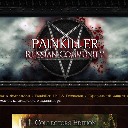
ная
»
Фотоальбом
»
Painkiller: Hell & Damnation
»
Официальный концепт 
мление коллекционного издания игры