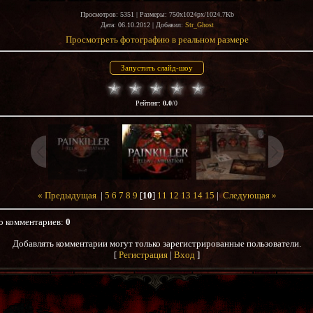
Просмотров
: 5351 |
Размеры
: 750x1024px/1024.7Kb
Дата
: 06.10.2012 |
Добавил
:
Str_Ghost
Просмотреть фотографию в реальном размере
Рейтинг
:
0.0
/
0
« Предыдущая
|
5
6
7
8
9
[
10
]
11
12
13
14
15
|
Следующая »
о комментариев
:
0
Добавлять комментарии могут только зарегистрированные пользователи.
[
Регистрация
|
Вход
]