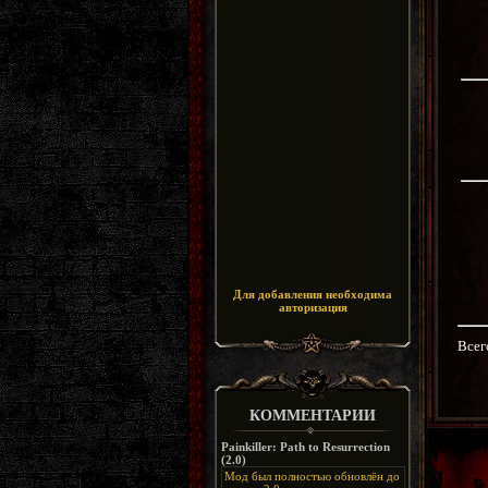
Для добавления необходима
авторизация
Всег
КОММЕНТАРИИ
Painkiller: Path to Resurrection
(2.0)
Мод был полностью обновлён до