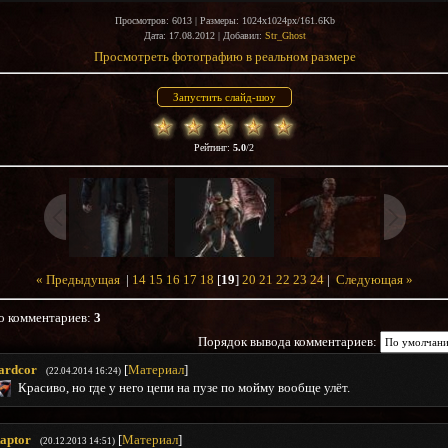
Просмотров
: 6013 |
Размеры
: 1024x1024px/161.6Kb
Дата
: 17.08.2012 |
Добавил
:
Str_Ghost
Просмотреть фотографию в реальном размере
Рейтинг
:
5.0
/
2
« Предыдущая
|
14
15
16
17
18
[
19
]
20
21
22
23
24
|
Следующая »
о комментариев
:
3
Порядок вывода комментариев:
ardcor
[
Материал
]
(22.04.2014 16:24)
Красиво, но где у него цепи на пузе по мойму вообще улёт.
aptor
[
Материал
]
(20.12.2013 14:51)