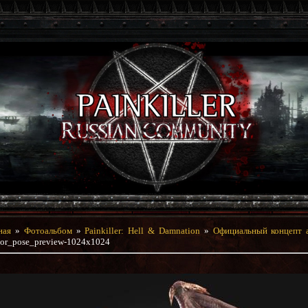
ная
»
Фотоальбом
»
Painkiller: Hell & Damnation
»
Официальный концепт 
tor_pose_preview-1024x1024