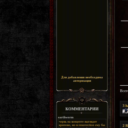
Для добавления необходима
авторизация
Всег
3
h
КОММЕНТАРИИ
earthworm
червь на концепте выглядит
крипово, но в resurrection ему бы
2
R