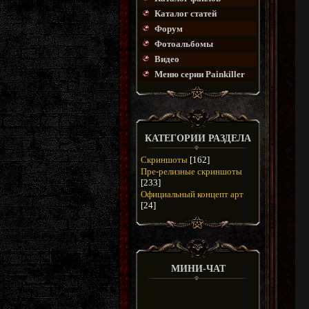
Каталог статей
Форум
Фотоальбомы
Видео
Меню серии Painkiller
КАТЕГОРИИ РАЗДЕЛА
Скриншоты
[162]
Пре-релизные скриншоты
[233]
Официальный концепт арт
[24]
МИНИ-ЧАТ