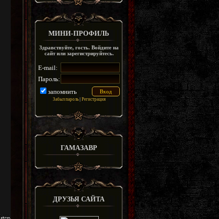
МИНИ-ПРОФИЛЬ
Здравствуйте, гость. Войдите на
сайт или зарегистрируйтесь.
E-mail:
Пароль:
запомнить
Забыл пароль
|
Регистрация
ГАМАЗАВР
ДРУЗЬЯ САЙТА