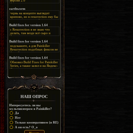
версии 2.0
Альтернативная
ссылка:
https://disk.yandex.ru/d/bIj-
earthworm
FzzDkRlC8Q
червь на концепте выглядит
крипово, но в resurrection ему бы
нашлось место, особенно в
каких-нибудь подземных
Build fixes for version 1.64
катакомбах. жаль, что половину
с Resurrection я не знаю что
задумок там вырезали, зато и
делать, там везде всё сыро и
рпгшности меньше. build fixes
баговано, от чего и заниматься
для 1.64 реально спасают,
этим не хочется, тут либо играть
Build fixes for version 1.64
спасибо что перезалили на
как есть или искать патчи для
яндекс. а вот в комментах на
подскажите, а для Painkiller
этого дополнения на moddb,
сайте у меня пару раз вылезала
Resurrection подобных фиксов не
либо же на крайняк играть мод
левая вставка
будет?
Atonement, там переделан
https://uzbekmelbet.com/ru/
и это
Build fixes for version 1.64
Resurrection, но настолько что не
дико отвлекает от обсуждения
особо уже и узнаётся
Обновил Build Fixes for Painkiller
скринов.
Series, а также залил и на Яндекс-
Диск
https://disk.yandex.ru/d/_zvZekuO5FTd3Q
НАШ ОПРОС
Интересуетесь ли вы
мультиплеером в Painkiller?
Да
Нет
Только кооперативом (в RE)
А он есть? O_o