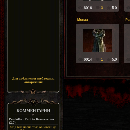
6016
3
5.0
Монах
10.08.2012
freeknik
6014
1
5.0
Для добавления необходима
авторизация
КОММЕНТАРИИ
Painkiller: Path to Resurrection
(2.0)
Мод был полностью обновлён до