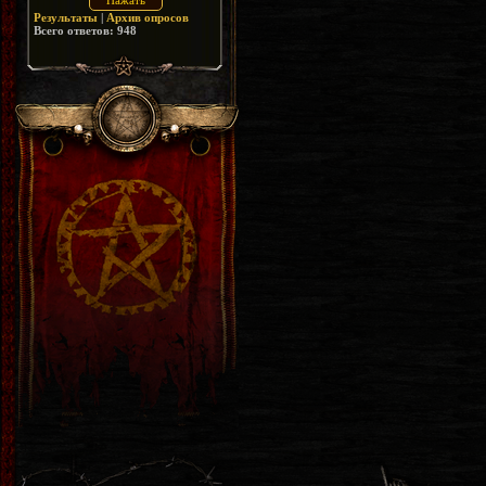
Результаты
|
Архив опросов
Всего ответов:
948