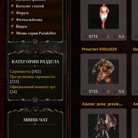
Каталог статей
01.09.2012
Форум
Фотоальбомы
freeknik
Видео
Меню серии Painkiller
8774
2
5.0
Preacher-930x1024
КАТЕГОРИИ РАЗДЕЛА
17.08.2012
Скриншоты
[162]
Str_Ghost
Пре-релизные скриншоты
[233]
Официальный концепт арт
5733
3
5.0
[24]
Alastor_pose_preview-1024x1024
Am
МИНИ-ЧАТ
17.08.2012
Str_Ghost