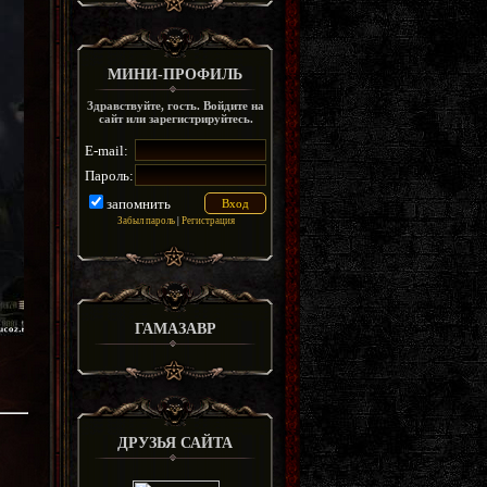
МИНИ-ПРОФИЛЬ
Здравствуйте, гость. Войдите на
сайт или зарегистрируйтесь.
E-mail:
Пароль:
запомнить
Забыл пароль
|
Регистрация
ГАМАЗАВР
ДРУЗЬЯ САЙТА