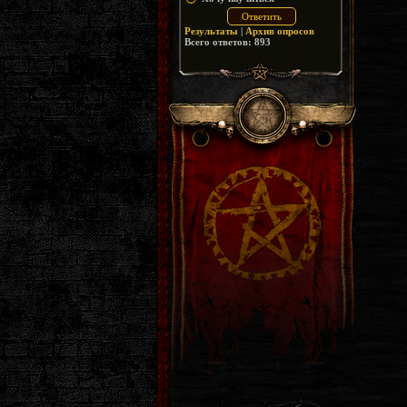
Результаты
|
Архив опросов
Всего ответов:
893