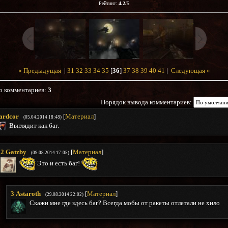
Рейтинг
:
4.2
/
5
« Предыдущая
|
31
32
33
34
35
[
36
]
37
38
39
40
41
|
Следующая »
о комментариев
:
3
Порядок вывода комментариев:
ardcor
[
Материал
]
(05.04.2014 18:48)
Выглядит как баг.
2
Gatzby
[
Материал
]
(09.08.2014 17:05)
Это и есть баг!
3
Astaroth
[
Материал
]
(29.08.2014 22:02)
Скажи мне где здесь баг? Всегда мобы от ракеты отлетали не хило