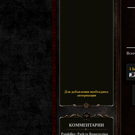
Всег
1
h
Для добавления необходима
авторизация
КОММЕНТАРИИ
Painkiller: Path to Resurrection