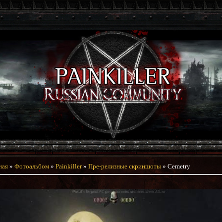
ная
»
Фотоальбом
»
Painkiller
»
Пре-релизные скриншоты
» Cemetry