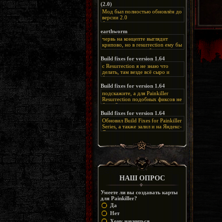
(2.0)
Мод был полностью обновлён до
версии 2.0
Альтернативная
ссылка:
https://disk.yandex.ru/d/bIj-
earthworm
FzzDkRlC8Q
червь на концепте выглядит
крипово, но в resurrection ему бы
нашлось место, особенно в
каких-нибудь подземных
Build fixes for version 1.64
катакомбах. жаль, что половину
с Resurrection я не знаю что
задумок там вырезали, зато и
делать, там везде всё сыро и
рпгшности меньше. build fixes
баговано, от чего и заниматься
для 1.64 реально спасают,
этим не хочется, тут либо играть
Build fixes for version 1.64
спасибо что перезалили на
как есть или искать патчи для
яндекс. а вот в комментах на
подскажите, а для Painkiller
этого дополнения на moddb,
сайте у меня пару раз вылезала
Resurrection подобных фиксов не
либо же на крайняк играть мод
левая вставка
будет?
Atonement, там переделан
https://uzbekmelbet.com/ru/
и это
Build fixes for version 1.64
Resurrection, но настолько что не
дико отвлекает от обсуждения
особо уже и узнаётся
Обновил Build Fixes for Painkiller
скринов.
Series, а также залил и на Яндекс-
Диск
https://disk.yandex.ru/d/_zvZekuO5FTd3Q
НАШ ОПРОС
Умеете ли вы создавать карты
для Painkiller?
Да
Нет
Хочу научиться