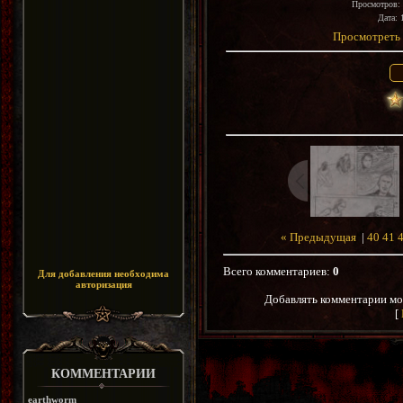
Просмотров
:
Дата
: 
Просмотреть 
« Предыдущая
|
40
41
Всего комментариев
:
0
Для добавления необходима
авторизация
Добавлять комментарии мо
[
КОММЕНТАРИИ
earthworm