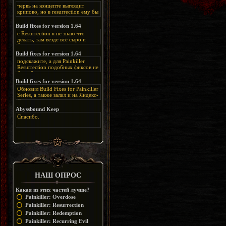
червь на концепте выглядит
крипово, но в resurrection ему бы
нашлось место, особенно в
каких-нибудь подземных
Build fixes for version 1.64
катакомбах. жаль, что половину
с Resurrection я не знаю что
задумок там вырезали, зато и
делать, там везде всё сыро и
рпгшности меньше. build fixes
баговано, от чего и заниматься
для 1.64 реально спасают,
этим не хочется, тут либо играть
Build fixes for version 1.64
спасибо что перезалили на
как есть или искать патчи для
яндекс. а вот в комментах на
подскажите, а для Painkiller
этого дополнения на moddb,
сайте у меня пару раз вылезала
Resurrection подобных фиксов не
либо же на крайняк играть мод
левая вставка
будет?
Atonement, там переделан
https://uzbekmelbet.com/ru/
и это
Build fixes for version 1.64
Resurrection, но настолько что не
дико отвлекает от обсуждения
особо уже и узнаётся
Обновил Build Fixes for Painkiller
скринов.
Series, а также залил и на Яндекс-
Диск
https://disk.yandex.ru/d/_zvZekuO5FTd3Q
Abyssbound Keep
Спасибо.
НАШ ОПРОС
Какая из этих частей лучше?
Painkiller: Overdose
Painkiller: Resurrection
Painkiller: Redemption
Painkiller: Recurring Evil