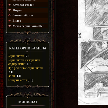
Каталог статей
Форум
Фотоальбомы
Видео
Меню серии Painkiller
КАТЕГОРИИ РАЗДЕЛА
Скриншоты
[7]
Скриншоты из карт или
модификаций
[13]
Пре-релизные скриншоты
[54]
Обои
[14]
Концепт-арты
[81]
МИНИ-ЧАТ