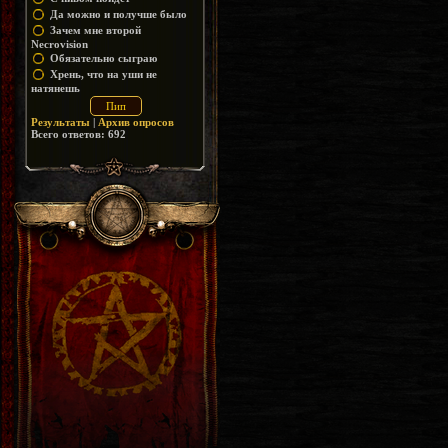
Да можно и получше было
Зачем мне второй
Necrovision
Обязательно сыграю
Хрень, что на уши не
натянешь
Результаты
|
Архив опросов
Всего ответов:
692