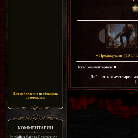
« Предыдущая
|
16
17
Всего комментариев
:
0
Добавлять комментарии мо
[
Для добавления необходима
авторизация
КОММЕНТАРИИ
Painkiller: Path to Resurrection