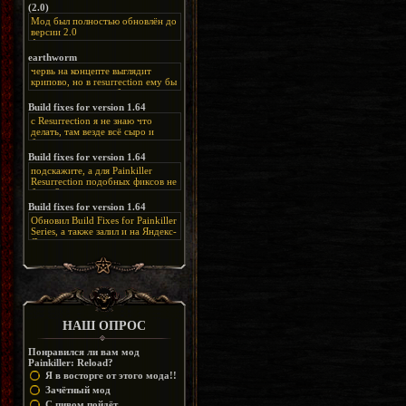
(2.0)
Мод был полностью обновлён до
версии 2.0
Альтернативная
ссылка:
https://disk.yandex.ru/d/bIj-
earthworm
FzzDkRlC8Q
червь на концепте выглядит
крипово, но в resurrection ему бы
нашлось место, особенно в
каких-нибудь подземных
Build fixes for version 1.64
катакомбах. жаль, что половину
с Resurrection я не знаю что
задумок там вырезали, зато и
делать, там везде всё сыро и
рпгшности меньше. build fixes
баговано, от чего и заниматься
для 1.64 реально спасают,
этим не хочется, тут либо играть
Build fixes for version 1.64
спасибо что перезалили на
как есть или искать патчи для
яндекс. а вот в комментах на
подскажите, а для Painkiller
этого дополнения на moddb,
сайте у меня пару раз вылезала
Resurrection подобных фиксов не
либо же на крайняк играть мод
левая вставка
будет?
Atonement, там переделан
https://uzbekmelbet.com/ru/
и это
Build fixes for version 1.64
Resurrection, но настолько что не
дико отвлекает от обсуждения
особо уже и узнаётся
Обновил Build Fixes for Painkiller
скринов.
Series, а также залил и на Яндекс-
Диск
https://disk.yandex.ru/d/_zvZekuO5FTd3Q
НАШ ОПРОС
Понравился ли вам мод
Painkiller: Reload?
Я в восторге от этого мода!!
Зачётный мод
С пивом пойдёт