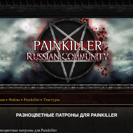
ная
»
Файлы
»
Painkiller
»
Текстуры
РАЗНОЦВЕТНЫЕ ПАТРОНЫ ДЛЯ PAINKILLER
ноцветные патроны для Painkiller