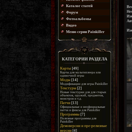
Каталог статей
Ве
Не
Форум
Из
Фотоальбомы
Авт
Видео
Изм
Меню серии Painkiller
КАТЕГОРИИ РАЗДЕЛА
Карты
[49]
Карты для мультиплеера или
одиночной игры
Моды
[14]
Модификации для игры Painkiller
Текстуры
[2]
Новые текстурки для для старых
объектов, оружий, предметов,
монстров и т.д.
Патчи
[13]
Официальные и неофициальные
патчи и фиксы для Painkiller
Программы
[7]
Полезные программы для
Painkiller
Демоверсии и пре-релизные
версии
[4]