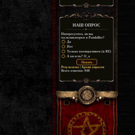
https://disk.yandex.ru/d/_zvZekuO5FTd3Q
НАШ ОПРОС
Интересуетесь ли вы
мультиплеером в Painkiller?
Да
Нет
Только кооперативом (в RE)
А он есть? O_o
Результаты
|
Архив опросов
Всего ответов:
948