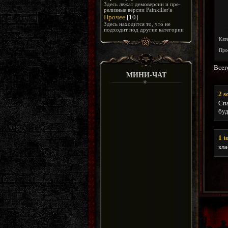
Здесь лежат демоверсии и пре-
релизные версии Painkiller'а
Прочее
[10]
Здесь находится то, что не
подходит под другие категории
Кат
Про
Всег
МИНИ-ЧАТ
2
s
Спа
буд
1
t
кла