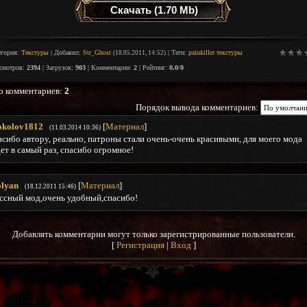
Скачать
(1.70 Mb)
егория
:
Текстуры
|
Добавил
:
Str_Ghost
|
Теги
:
painkiller текстуры
(18.05.2011, 14:52)
смотров
:
2394
|
Загрузок
:
903
|
Комментарии
:
2
|
Рейтинг
:
0.0
/
0
о комментариев
:
2
Порядок вывода комментариев:
okolov1812
[
Материал
]
(11.03.2014 10:36)
сибо автору, реально, патроны стали очень-очень красивыми, для моего мода
ет в самый раз, спасибо огромное!
olyan
[
Материал
]
(18.12.2011 15:46)
ссный мод,очень удобный,спасибо!
Добавлять комментарии могут только зарегистрированные пользователи.
[
Регистрация
|
Вход
]