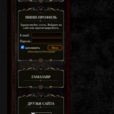
МИНИ-ПРОФИЛЬ
Здравствуйте, гость. Войдите на
сайт или зарегистрируйтесь.
E-mail:
Пароль:
запомнить
Забыл пароль
|
Регистрация
ГАМАЗАВР
ДРУЗЬЯ САЙТА