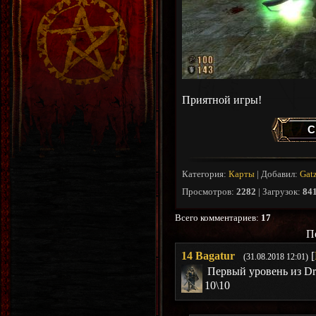
Приятной игры!
С
Категория
:
Карты
|
Добавил
:
Gat
Просмотров
:
2282
|
Загрузок
:
84
Всего комментариев
:
17
П
14
Bagatur
[
(31.08.2018 12:01)
Первый уровень из Dr
10\10