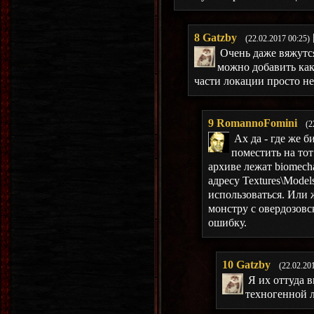
8
Gatzby
(22.02.2017 00:25)
Очень даже вяжутся
можно добавить как
части локации просто не
9
RomannoFomini
(2
Ах да - где же 
поместить на тот
архиве лежат biomech
адресу Textures\Mode
использоваться. Или
монстру с овердозовс
ошибку.
10
Gatzby
(22.02.20
Я их оттуда 
техногенной л