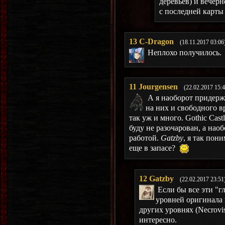
деревьев) и вечерн
с последней карты 
13
C-Dragon
(18.11.2017 03:06
Неплохо получилось.
11
Jourgensen
(22.02.2017 15:4
А я наоборот придерж
на них и свободного вр
так уж и много. Gothic Cast
буду не разочарован, а нао
работой.
Gatzby
, я так пон
еще в запасе?
12
Gatzby
(22.02.2017 23:51
Если бы все эти "г
уровней оригинала 
других уровнях (Necrovis
интересно.