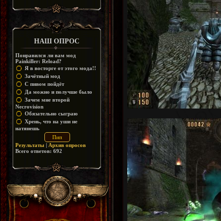
https://disk.yandex.ru/d/_zvZekuO5FTd3Q
НАШ ОПРОС
Понравился ли вам мод
Painkiller: Reload?
Я в восторге от этого мода!!
Зачётный мод
С пивом пойдёт
Да можно и получше было
Зачем мне второй
Necrovision
Обязательно сыграю
Хрень, что на уши не
натянешь
Результаты
|
Архив опросов
Всего ответов:
692