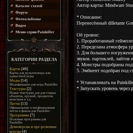
Автор карты: Mindware Stu
Каталог статей
Форум
* Описание:
Фотоальбомы
Перенесённый dilletante Got
Видео
Меню серии Painkiller
Об уровне:
1. Проработанный геймпле
2. Переделана атмосфера ур
3. Для большего погружени
звуков. партиклей, лайтов 
КАТЕГОРИИ РАЗДЕЛА
4. Монстры подобраны под 
Карты
[49]
5. Эмбиент подобран под ст
Карты для мультиплеера или
одиночной игры
Моды
[14]
* Устанавливать на Painkill
Модификации для игры Painkiller
* Запускать уровень через 
Текстуры
[2]
Новые текстурки для для старых
объектов, оружий, предметов,
монстров и т.д.
Патчи
[13]
Официальные и неофициальные
патчи и фиксы для Painkiller
Программы
[7]
Полезные программы для
Painkiller
Демоверсии и пре-релизные
версии
[4]