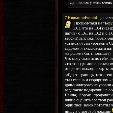
Да, планов у меня очень
7
RomannoFomini
(21.02.201
Прошёл-таки на "Безум
1.61, что на 1.64 (на
патчи - с 1.61 на 1.62 и с 
версий) загрузка любых сей
установил сам уровень и Cu
аддоном и акелловским патче
же должна быть повыше?).
Что могу сказать по геймпл
степени ураганно, весьма в
открытия выхода с карты о
зайдя за границы техноген
стал главным сюрпризом - з
дримкиллеровские уровни с
ведь такие подарочки не о
Пейна). Короче: продолжай 
лично оценить все твои раб
один твой замок потратил ч
нишу в стартовой локации