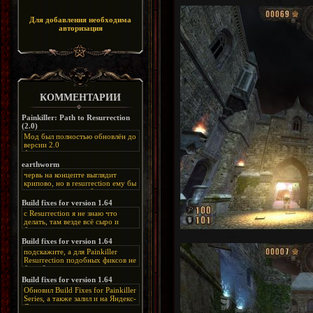
Для добавления необходима
авторизация
КОММЕНТАРИИ
Painkiller: Path to Resurrection
(2.0)
Мод был полностью обновлён до
версии 2.0
Альтернативная
ссылка:
https://disk.yandex.ru/d/bIj-
earthworm
FzzDkRlC8Q
червь на концепте выглядит
крипово, но в resurrection ему бы
нашлось место, особенно в
каких-нибудь подземных
Build fixes for version 1.64
катакомбах. жаль, что половину
с Resurrection я не знаю что
задумок там вырезали, зато и
делать, там везде всё сыро и
рпгшности меньше. build fixes
баговано, от чего и заниматься
для 1.64 реально спасают,
этим не хочется, тут либо играть
Build fixes for version 1.64
спасибо что перезалили на
как есть или искать патчи для
яндекс. а вот в комментах на
подскажите, а для Painkiller
этого дополнения на moddb,
сайте у меня пару раз вылезала
Resurrection подобных фиксов не
либо же на крайняк играть мод
левая вставка
будет?
Atonement, там переделан
https://uzbekmelbet.com/ru/
и это
Build fixes for version 1.64
Resurrection, но настолько что не
дико отвлекает от обсуждения
особо уже и узнаётся
Обновил Build Fixes for Painkiller
скринов.
Series, а также залил и на Яндекс-
Диск