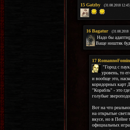
15
Gatzby
(31.08.2018 12:45
16
Bagatur
(31.08.2018 
Надо бы адаптир
Ваще ништяк буд
17
RomannoFomin
"Город с пау
уровень, то ег
и вообще это, нас
коридорных карт 
"Корабль" - это гд
голубые звероподо
Вот на что реально
на открытые светл
вкусе, но в Пейне 
официальных играх