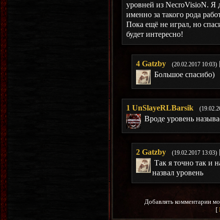
уровней из NecroVisioN. Я
именно за такого рода рабо
Пока ещё не играл, но спас
будет интересно!
4
Gatzby
(20.02.2017 10:03)
Большое спасибо)
1
UnSlayeRLBarsik
(19.02.2
Вроде уровень называет
2
Gatzby
(19.02.2017 13:03)
Так я точно так и н
назвал уровень
Добавлять комментарии мо
[