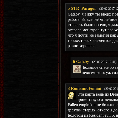
5
STR_Paragor
(20.02.2017 1
Gatzby, я вижу ты вверх п
работа. За всё геймплейное 
стрелять было весело, я да
отсрела монстров тут всё х
что я почти не заметил как 
то квестовых элементов для
равно хорошая!
6
Gatzby
(20.02.2017 12:41)
Большое спасибо за
невозможно: уж сил
3
RomannoFomini
(20.02.201
Эта карта ведь из Drea
приветствую отдельны
Fallen empire), а не больш
десятки старых, отчего я до
Болотом из Resident evil 5, 