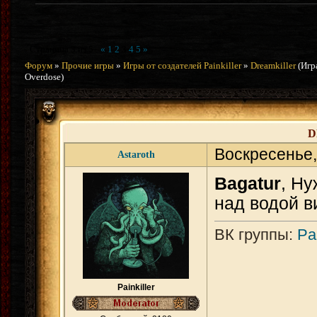
Страница
3
из
5
«
1
2
3
4
5
»
Форум
»
Прочие игры
»
Игры от создателей Painkiller
»
Dreamkiller
(Игр
Overdose)
D
Воскресенье,
Astaroth
Bagatur
, Ну
над водой в
ВК группы:
Pai
Painkiller