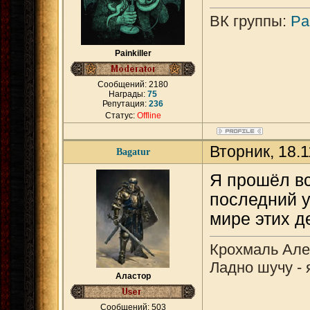
ВК группы:
Pai
Painkiller
Сообщений:
2180
Награды:
75
Репутация:
236
Статус:
Offline
Вторник, 18.
Bagatur
Я прошёл вс
последний у
мире этих д
Крохмаль Алек
Ладно шучу - 
Аластор
Сообщений:
503