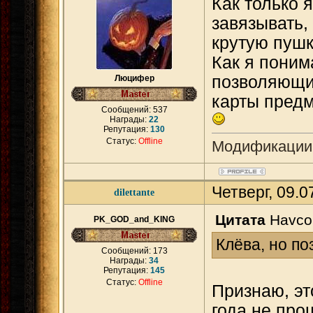
Как только 
завязывать,
крутую пушк
Как я поним
позволяющи
Люцифер
карты предм
Сообщений:
537
Награды:
22
Репутация:
130
Статус:
Offline
Модификации
Четверг, 09.
dilettante
Цитата
Havc
PK_GOD_and_KING
Клёва, но по
Сообщений:
173
Награды:
34
Репутация:
145
Статус:
Offline
Признаю, эт
года не про