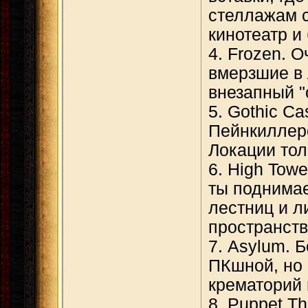
стеллажам с
кинотеатр и
4. Frozen. 
вмерзшие в 
внезапный "
5. Gothic Ca
Пейнкиллеро
Локации тол
6. High Tow
ты поднима
лестниц и 
пространств
7. Asylum. 
ПКшной, но 
крематорий 
8. Puppet T