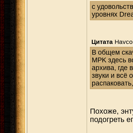
с удовольст
уровнях Drea
Цитата
Havc
В общем ска
MPK здесь в
архива, где 
звуки и всё 
распаковать,
Похоже, энт
подогреть ег