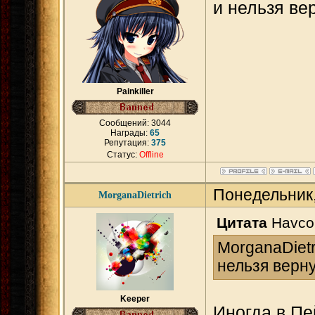
и нельзя ве
Painkiller
Сообщений:
3044
Награды:
65
Репутация:
375
Статус:
Offline
Понедельник,
MorganaDietrich
Цитата
Havc
MorganaDietr
нельзя верну
Keeper
Иногда в Пе