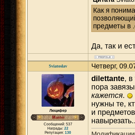
Как я понима
позволяющий
предметы в .
Да, так и ест
Четверг, 09.
Sviatoslav
dilettante
, 
пора завязы
кажется
.
нужны те, к
и предметов
Люцифер
навырезать..
Сообщений:
537
Награды:
22
Модификации
Репутация:
130