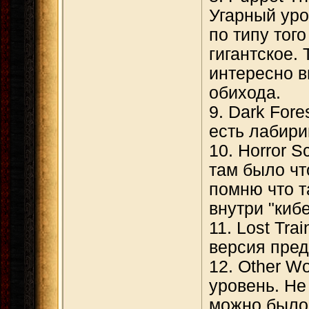
Угарный уро
по типу того
гигантское. 
интересно 
обихода.
9. Dark For
есть лабири
10. Horror 
там было что
помню что т
внутри "киб
11. Lost Tra
версия пре
12. Other W
уровень. Не
можно было