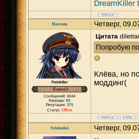
DreamKiller 
Четверг, 09.
Havcom
Цитата
diletta
Попробую по
Клёва, но п
моддинг(
Painkiller
Сообщений:
3044
Награды:
65
Репутация:
375
Статус:
Offline
Четверг, 09.
Sviatoslav