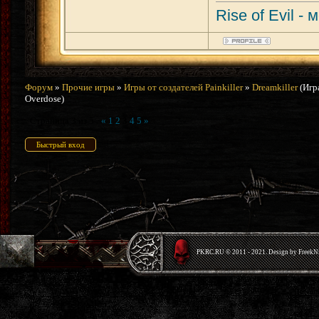
Rise of Evil -
Форум
»
Прочие игры
»
Игры от создателей Painkiller
»
Dreamkiller
(Игр
Overdose)
Страница
3
из
5
«
1
2
3
4
5
»
PKRС.RU © 2011 - 2021. Design by Freek