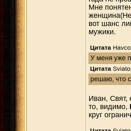
Мне понятен
женщина(Hell
вот шанс ли
мужики.
Цитата
Havc
У меня уже 
Цитата
Sviato
решаю, что 
Иван, Свят,
то, видимо,
круг ограни
Цитата
Sviato