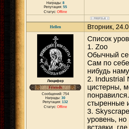
Награды:
8
Репутация:
55
Статус:
Offline
Вторник, 24.
Hellen
Список уров
1. Zoo
Обычный себ
Сам по себе
нибудь наму
2. Industria
Люцифер
цистерны, м
понравился. 
Сообщений:
754
Награды:
30
стыренные и
Репутация:
132
Статус:
Offline
3. Skyscrap
уровень, но
вставки, где