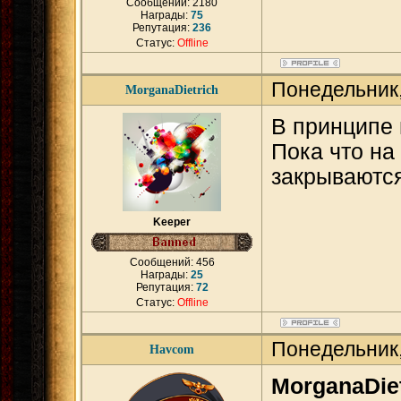
Сообщений:
2180
Награды:
75
Репутация:
236
Статус:
Offline
Понедельник,
MorganaDietrich
В принципе 
Пока что на
закрываются
Keeper
Сообщений:
456
Награды:
25
Репутация:
72
Статус:
Offline
Понедельник,
Havcom
MorganaDiet