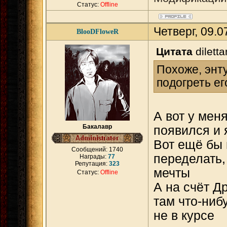
Статус:
Offline
Четверг, 09.
BlooDFloweR
Цитата
diletta
Похоже, энт
подогреть его
А вот у мен
Бакалавр
появился и 
Вот ещё бы 
Сообщений:
1740
переделать,
Награды:
77
Репутация:
323
мечты
Статус:
Offline
А на счёт Д
там что-ниб
не в курсе