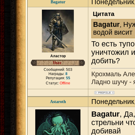
Понедельник,
Bagatur
Цитата
Bagatur
, Ну
водой висит
То есть туп
уничтожил и
Аластор
добить?
Сообщений:
503
Крохмаль Алек
Награды:
8
Репутация:
55
Ладно шучу - 
Статус:
Offline
Понедельник,
Astaroth
Bagatur
, Да
стрельни чт
добивай