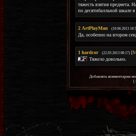
тяжесть взятия предмета. Н
по десятибалльной шкале я 
2
ArtPlayMan
(10.06.2013 18:
Да, особенно на втором сек
1
hardcor
[
М
(22.03.2013 08:17)
Тяжело довольно.
Добавлять комментарии мо
[