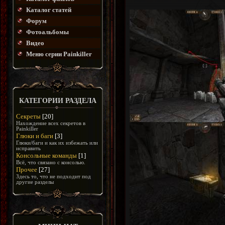
Каталог статей
Форум
Фотоальбомы
Видео
Меню серии Painkiller
КАТЕГОРИИ РАЗДЕЛА
Секреты
[20]
Нахождение всех секретов в
Painkiller
Глюки и баги
[3]
Глюки/баги и как их избежать или
исправить
Консольные команды
[1]
Всё, что связано с консолью.
Прочее
[27]
Здесь то, что не подходит под
другие разделы