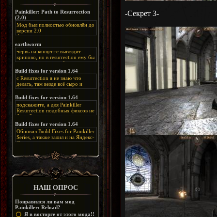
Painkiller: Path to Resurrection
-Секрет 3-
(2.0)
Мод был полностью обновлён до
версии 2.0
Альтернативная
ссылка:
https://disk.yandex.ru/d/bIj-
earthworm
FzzDkRlC8Q
червь на концепте выглядит
крипово, но в resurrection ему бы
нашлось место, особенно в
каких-нибудь подземных
Build fixes for version 1.64
катакомбах. жаль, что половину
с Resurrection я не знаю что
задумок там вырезали, зато и
делать, там везде всё сыро и
рпгшности меньше. build fixes
баговано, от чего и заниматься
для 1.64 реально спасают,
этим не хочется, тут либо играть
Build fixes for version 1.64
спасибо что перезалили на
как есть или искать патчи для
яндекс. а вот в комментах на
подскажите, а для Painkiller
этого дополнения на moddb,
сайте у меня пару раз вылезала
Resurrection подобных фиксов не
либо же на крайняк играть мод
левая вставка
будет?
Atonement, там переделан
https://uzbekmelbet.com/ru/
и это
Build fixes for version 1.64
Resurrection, но настолько что не
дико отвлекает от обсуждения
особо уже и узнаётся
Обновил Build Fixes for Painkiller
скринов.
Series, а также залил и на Яндекс-
Диск
https://disk.yandex.ru/d/_zvZekuO5FTd3Q
НАШ ОПРОС
Понравился ли вам мод
Painkiller: Reload?
Я в восторге от этого мода!!