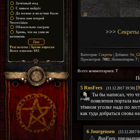
Зачётный мод
С пивом пойдёт
Да можно и получше было
Зачем мне второй
Necrovision
Обязательно сыграю
>>>
Секреты
Хрень, что на уши не
натянешь
Результаты
|
Архив опросов
Всего ответов:
692
Категория
:
Секреты
|
Добавил
:
Str_G
Просмотров
:
7082
|
Комментарии
:
7
|
Всего комментариев
:
7
П
5
RusFeex
[
(11.12.2017 19:50)
Ты бы написал, что чт
появления портала вых
тёмном уголке надо по лест
как туда добраться снова на
6
Jourgensen
(15.12.2017 0
RusFeex
, предыдущ