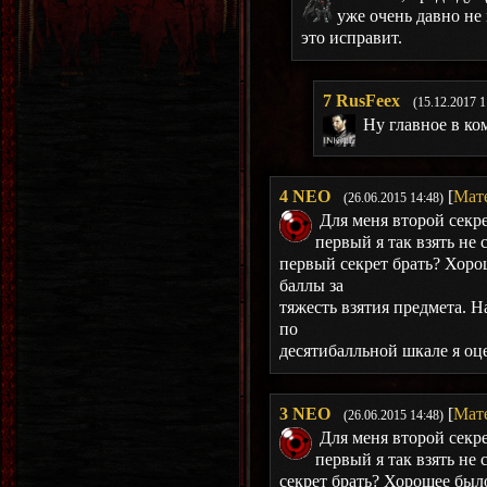
уже очень давно не 
это исправит.
7
RusFeex
(15.12.2017 1
Ну главное в ко
4
NEO
[
Мат
(26.06.2015 14:48)
Для меня второй секре
первый я так взять не
первый секрет брать? Хоро
баллы за
тяжесть взятия предмета. Н
по
десятибалльной шкале я оц
3
NEO
[
Мат
(26.06.2015 14:48)
Для меня второй секре
первый я так взять не
секрет брать? Хорошее был