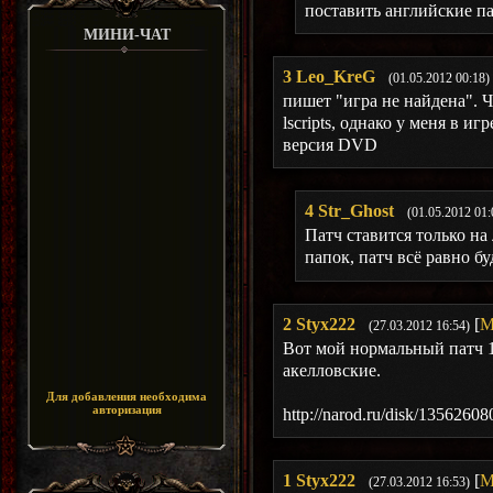
поставить английские пат
МИНИ-ЧАТ
3
Leo_KreG
(01.05.2012 00:18)
пишет "игра не найдена". ЧТ
lscripts, однако у меня в игр
версия DVD
4
Str_Ghost
(01.05.2012 01:
Патч ставится только на
папок, патч всё равно бу
2
Styx222
[
М
(27.03.2012 16:54)
Вот мой нормальный патч 1
акелловские.
Для добавления необходима
авторизация
http://narod.ru/disk/13562
1
Styx222
[
М
(27.03.2012 16:53)