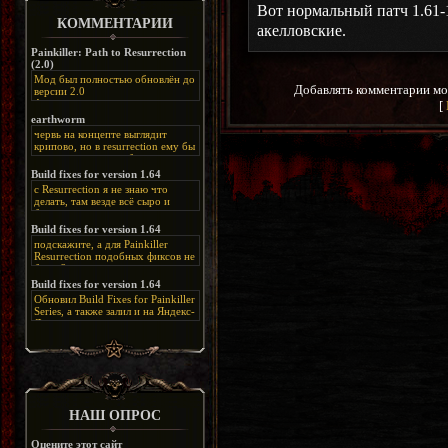
Вот нормальный патч 1.61-
КОММЕНТАРИИ
акелловские.
Painkiller: Path to Resurrection
(2.0)
Мод был полностью обновлён до
Добавлять комментарии мо
версии 2.0
Альтернативная
[
ссылка:
https://disk.yandex.ru/d/bIj-
earthworm
FzzDkRlC8Q
червь на концепте выглядит
крипово, но в resurrection ему бы
нашлось место, особенно в
каких-нибудь подземных
Build fixes for version 1.64
катакомбах. жаль, что половину
с Resurrection я не знаю что
задумок там вырезали, зато и
делать, там везде всё сыро и
рпгшности меньше. build fixes
баговано, от чего и заниматься
для 1.64 реально спасают,
этим не хочется, тут либо играть
Build fixes for version 1.64
спасибо что перезалили на
как есть или искать патчи для
яндекс. а вот в комментах на
подскажите, а для Painkiller
этого дополнения на moddb,
сайте у меня пару раз вылезала
Resurrection подобных фиксов не
либо же на крайняк играть мод
левая вставка
будет?
Atonement, там переделан
https://uzbekmelbet.com/ru/
и это
Build fixes for version 1.64
Resurrection, но настолько что не
дико отвлекает от обсуждения
особо уже и узнаётся
Обновил Build Fixes for Painkiller
скринов.
Series, а также залил и на Яндекс-
Диск
https://disk.yandex.ru/d/_zvZekuO5FTd3Q
НАШ ОПРОС
Оцените этот сайт