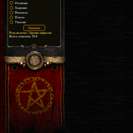
Отлично
Хорошо
Неплохо
Плохо
Ужасно
Результаты
|
Архив опросов
Всего ответов:
914