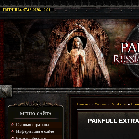
ПЯТНИЦА, 07.08.2026, 12:01
Главная
»
Файлы
»
Painkiller
»
Про
МЕНЮ САЙТА
PAINFULL EXTR
Главная страница
Информация о сайте
Каталог файлов