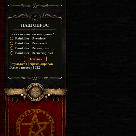
https://disk.yandex.ru/d/_zvZekuO5FTd3Q
НАШ ОПРОС
Какая из этих частей лучше?
Painkiller: Overdose
Painkiller: Resurrection
Painkiller: Redemption
Painkiller: Recurring Evil
Результаты
|
Архив опросов
Всего ответов:
1022