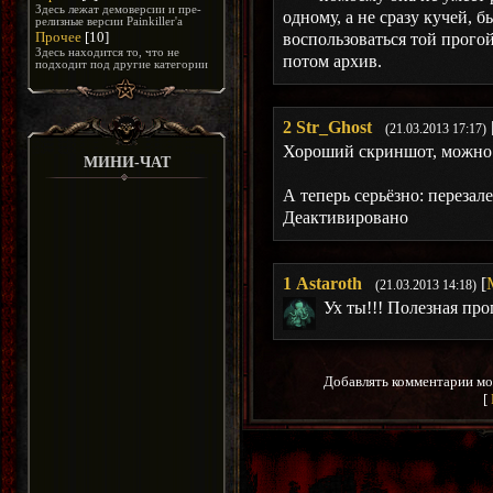
Здесь лежат демоверсии и пре-
одному, а не сразу кучей, 
релизные версии Painkiller'а
Прочее
[10]
воспользоваться той прогой
Здесь находится то, что не
потом архив.
подходит под другие категории
2
Str_Ghost
(21.03.2013 17:17)
Хороший скриншот, можно 
МИНИ-ЧАТ
А теперь серьёзно: переза
Деактивировано
1
Astaroth
[
(21.03.2013 14:18)
Ух ты!!! Полезная про
Добавлять комментарии мо
[