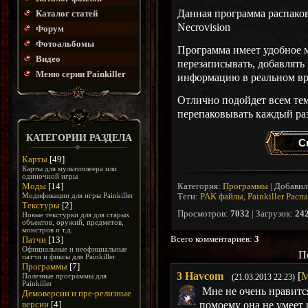
Данная программа распаков
Каталог статей
Necrovision
Форум
Фотоальбомы
Программа имеет удобное 
Видео
перезаписывать, добавлять
Меню серии Painkiller
информацию в реальном вр
Отлично подойдет всем тем
перепаковывать каждый раз
КАТЕГОРИИ РАЗДЕЛА
С
Карты
[49]
Карты для мультиплеера или
одиночной игры
Моды
[14]
Категория
:
Программы
|
Добавил
Модификации для игры Painkiller
Теги
:
PAK файлы
,
Painkiller Расп
Текстуры
[2]
Просмотров
:
7032
|
Загрузок
:
24
Новые текстурки для для старых
объектов, оружий, предметов,
монстров и т.д.
Всего комментариев
:
3
Патчи
[13]
Официальные и неофициальные
П
патчи и фиксы для Painkiller
Программы
[7]
3
Havcom
[
М
Полезные программы для
(21.03.2013 22:23)
Painkiller
Мне не очень нравится
Демоверсии и пре-релизные
помоему она не умеет р
версии
[4]